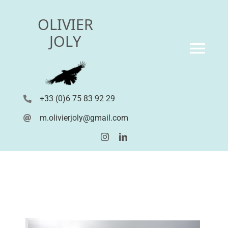
Passer
OLIVIER
au
contenu
JOLY
Tog
Navi
SAGAS
+33 (0)6 75 83 92 29
m.olivierjoly@gmail.com
REPORTER
GUIDE PHOTO
TIRAGES D’ART